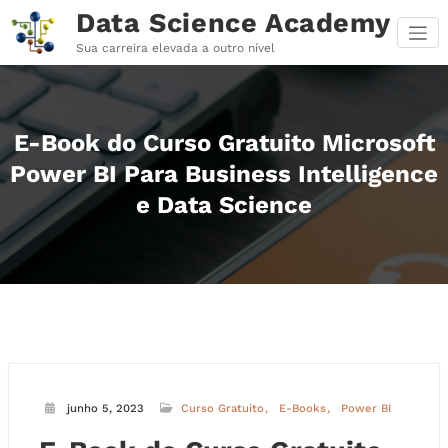
Pular
Data Science Academy
para
o
Sua carreira elevada a outro nível
conteúdo
E-Book do Curso Gratuito Microsoft
Power BI Para Business Intelligence
e Data Science
junho 5, 2023
Curso Gratuito
E-Books
Power BI