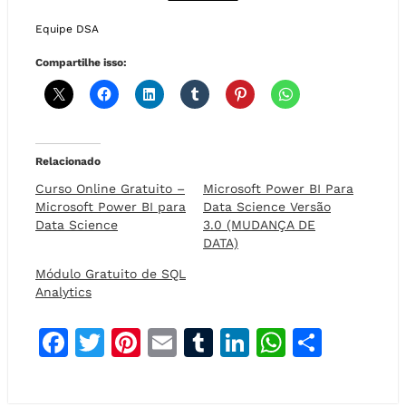
Equipe DSA
Compartilhe isso:
Relacionado
Curso Online Gratuito –
Microsoft Power BI Para
Microsoft Power BI para
Data Science Versão
Data Science
3.0 (MUDANÇA DE
DATA)
Módulo Gratuito de SQL
Analytics
F
T
Pi
E
T
Li
W
S
a
w
n
m
u
n
h
h
c
it
t
ai
m
k
at
a