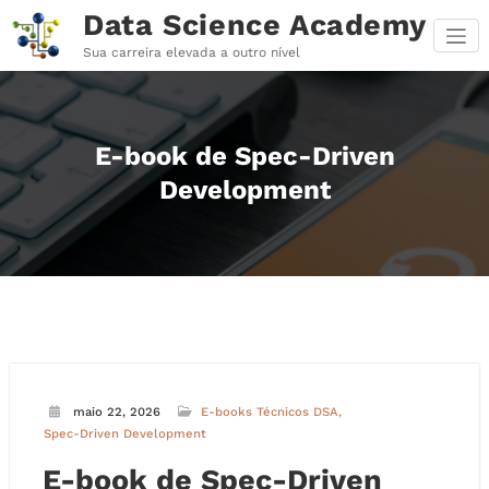
Pular
Data Science Academy
para
o
Sua carreira elevada a outro nível
conteúdo
E-book de Spec-Driven
Development
maio 22, 2026
E-books Técnicos DSA
Spec-Driven Development
E-book de Spec-Driven