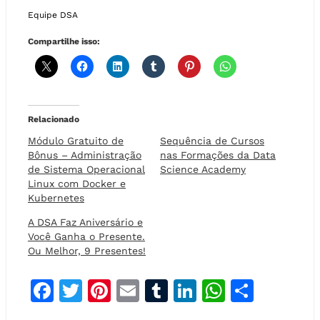
Equipe DSA
Compartilhe isso:
Relacionado
Módulo Gratuito de
Sequência de Cursos
Bônus – Administração
nas Formações da Data
de Sistema Operacional
Science Academy
Linux com Docker e
Kubernetes
A DSA Faz Aniversário e
Você Ganha o Presente.
Ou Melhor, 9 Presentes!
F
T
Pi
E
T
Li
W
S
a
w
n
m
u
n
h
h