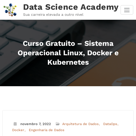
Pular
Data Science Academy
para
o
Sua carreira elevada a outro nível
conteúdo
Curso Gratuito – Sistema
Operacional Linux, Docker e
Kubernetes
novembro 7, 2022
Arquitetura de Dados
DataOps
Docker
Engenharia de Dados