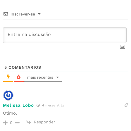
o
r
e
n
p
Inscrever-se
o
st
p
k
5
COMENTÁRIOS
mais recentes
Melissa Lobo
4 meses atrás
Ótimo.
Responder
0