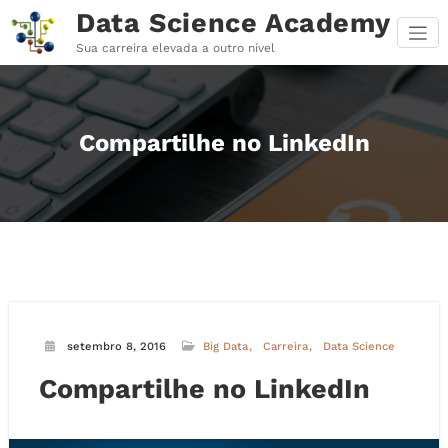
Pular
Data Science Academy
para
o
Sua carreira elevada a outro nível
conteúdo
Compartilhe no LinkedIn
setembro 8, 2016
Big Data
Carreira
Data Science
Compartilhe no LinkedIn