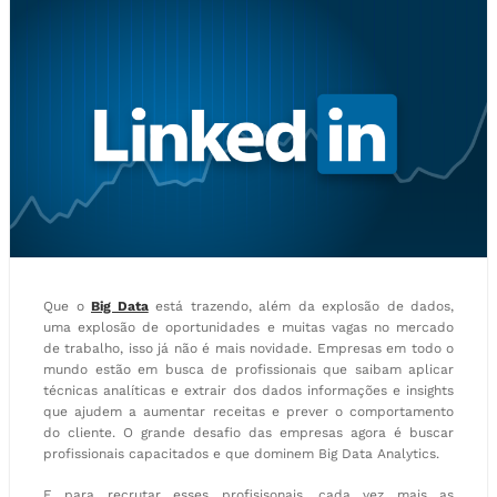
Que o
Big Data
está trazendo, além da explosão de dados,
uma explosão de oportunidades e muitas vagas no mercado
de trabalho, isso já não é mais novidade. Empresas em todo o
mundo estão em busca de profissionais que saibam aplicar
técnicas analíticas e extrair dos dados informações e insights
que ajudem a aumentar receitas e prever o comportamento
do cliente. O grande desafio das empresas agora é buscar
profissionais capacitados e que dominem Big Data Analytics.
E para recrutar esses profisisonais, cada vez mais as