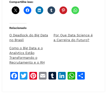
Compartilhe isso:
Relacionado
O Deadlock do Big Data
Por Que Data Science é
no Brasil
a Carreira do Futuro?
Como o Big Data e o
Analytics Estão
Transformando o
Recrutamento e o RH
F
T
Pi
E
T
Li
W
S
a
w
n
m
u
n
h
h
c
it
t
ai
m
k
at
a
e
t
e
l
bl
e
s
r
b
e
r
r
dI
A
e