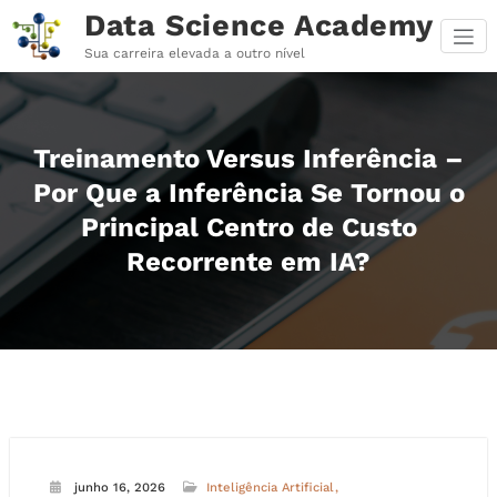
Pular
Data Science Academy
para
o
Sua carreira elevada a outro nível
conteúdo
Treinamento Versus Inferência –
Por Que a Inferência Se Tornou o
Principal Centro de Custo
Recorrente em IA?
junho 16, 2026
Inteligência Artificial