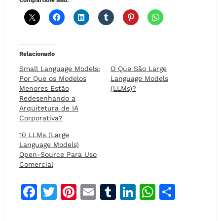
Compartilhe isso:
Relacionado
Small Language Models:
O Que São Large
Por Que os Modelos
Language Models
Menores Estão
(LLMs)?
Redesenhando a
Arquitetura de IA
Corporativa?
10 LLMs (Large
Language Models)
Open-Source Para Uso
Comercial
F
T
Pi
E
T
Li
W
S
a
w
n
m
u
n
h
h