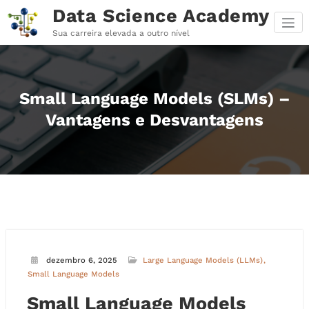
Pular
Data Science Academy
para
o
Sua carreira elevada a outro nível
conteúdo
Small Language Models (SLMs) –
Vantagens e Desvantagens
dezembro 6, 2025
Large Language Models (LLMs)
Small Language Models
Small Language Models