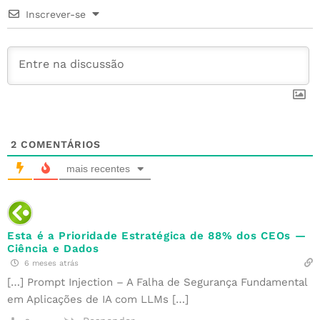
o
r
e
n
p
Inscrever-se
o
st
p
k
2
COMENTÁRIOS
mais recentes
Esta é a Prioridade Estratégica de 88% dos CEOs —
Ciência e Dados
6 meses atrás
[…] Prompt Injection – A Falha de Segurança Fundamental
em Aplicações de IA com LLMs […]