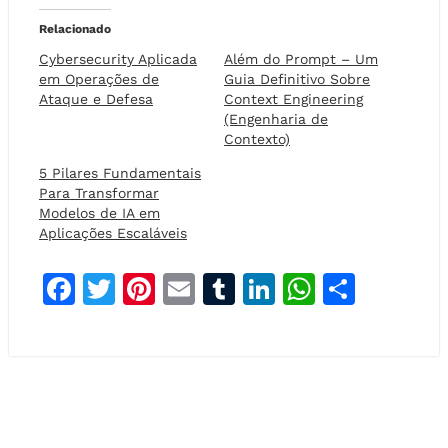
Relacionado
Cybersecurity Aplicada
Além do Prompt – Um
em Operações de
Guia Definitivo Sobre
Ataque e Defesa
Context Engineering
(Engenharia de
Contexto)
5 Pilares Fundamentais
Para Transformar
Modelos de IA em
Aplicações Escaláveis
F
T
Pi
E
T
Li
W
S
a
w
n
m
u
n
h
h
c
it
t
ai
m
k
at
a
e
t
e
l
bl
e
s
r
b
e
r
r
dI
A
e