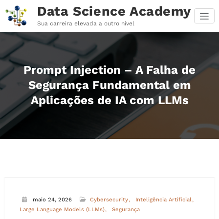
Pular
Data Science Academy
para
o
Sua carreira elevada a outro nível
conteúdo
Prompt Injection – A Falha de
Segurança Fundamental em
Aplicações de IA com LLMs
maio 24, 2026
Cybersecurity
Inteligência Artificial
Large Language Models (LLMs)
Segurança