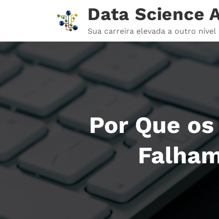
Pular
Data Science
para
o
Sua carreira elevada a outro nível
conteúdo
Por Que os
Falham