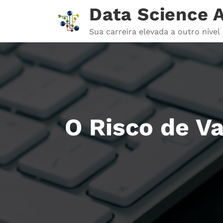
Pular
Data Science
para
o
Sua carreira elevada a outro nível
conteúdo
O Risco de V