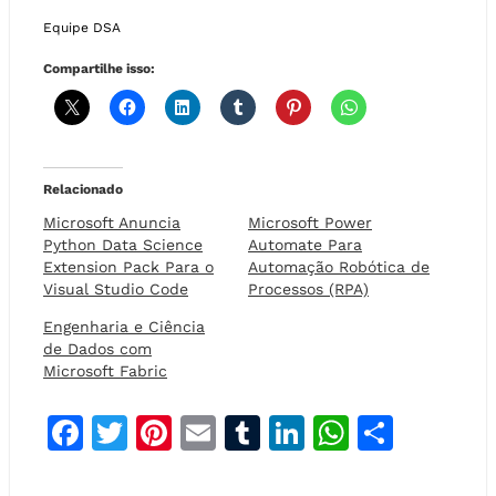
Equipe DSA
Compartilhe isso:
Relacionado
Microsoft Anuncia
Microsoft Power
Python Data Science
Automate Para
Extension Pack Para o
Automação Robótica de
Visual Studio Code
Processos (RPA)
Engenharia e Ciência
de Dados com
Microsoft Fabric
F
T
Pi
E
T
Li
W
S
a
w
n
m
u
n
h
h