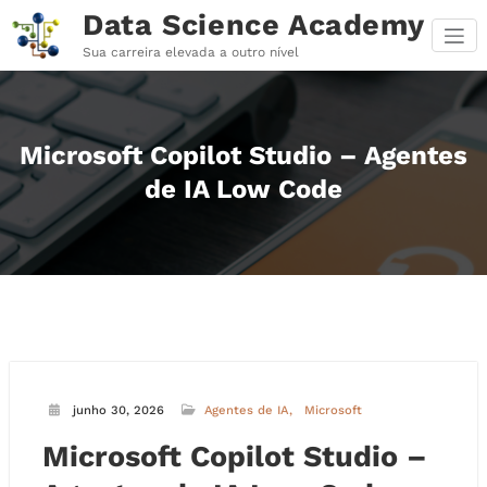
Pular
Data Science Academy
para
o
Sua carreira elevada a outro nível
conteúdo
Microsoft Copilot Studio – Agentes
de IA Low Code
junho 30, 2026
Agentes de IA
Microsoft
Microsoft Copilot Studio –