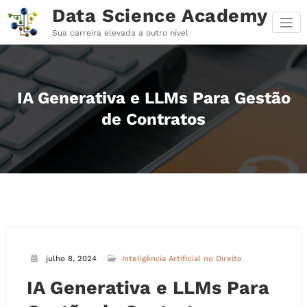
Pular
Data Science Academy
para
o
Sua carreira elevada a outro nível
conteúdo
IA Generativa e LLMs Para Gestão
de Contratos
julho 8, 2024
Inteligência Artificial no Direito
IA Generativa e LLMs Para