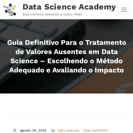
Pular
Data Science Academy
para
o
Sua carreira elevada a outro nível
conteúdo
Guia Definitivo Para o Tratamento
de Valores Ausentes em Data
Science – Escolhendo o Método
Adequado e Avaliando o Impacto
agosto 30, 2025
Data Science
Guia Definitivo