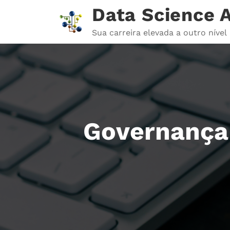
Pular
Data Science
para
o
Sua carreira elevada a outro nível
conteúdo
Governança