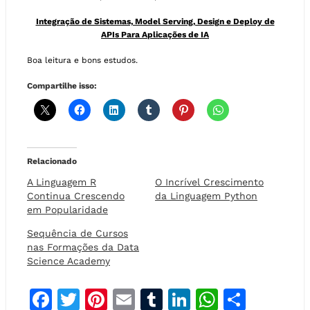
Integração de Sistemas, Model Serving, Design e Deploy de
APIs Para Aplicações de IA
Boa leitura e bons estudos.
Compartilhe isso:
Relacionado
A Linguagem R
O Incrível Crescimento
Continua Crescendo
da Linguagem Python
em Popularidade
Sequência de Cursos
nas Formações da Data
Science Academy
F
T
Pi
E
T
Li
W
S