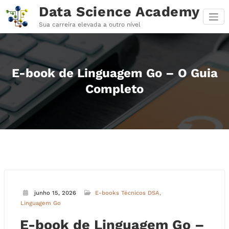
Pular
Data Science Academy
para
o
Sua carreira elevada a outro nível
conteúdo
E-book de Linguagem Go – O Guia
Completo
junho 15, 2026
E-books Técnicos DSA
Linguagem Go
E-book de Linguagem Go –