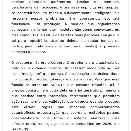
inteiras debatiam parâmetros, janelas de contexto,
benchmarks de raciocínio. A premissa implícita era simples:
se construirmos um modelo suficientemente inteligente, ele
resolverá nossos problemas. Em laboratórios, isso até
funcionava. Em produção, à medida que organizações
começaram a tentar usar modelos não como conversadores,
mas como EXECUTORES de tarefas reais (escrever código que
vai para repositório, atualizar tickets, manipular bancos de
dados, gerar relatórios que vão para clientes) a premissa
começou a desabar.
O problema não era o cérebro. O problema era a ausência de
tudo o que rodeia o cérebro. Um LLM (um modelo de IA), por
mais “inteligente” que pareça, é uma função estatística: dado
um contexto, produz tokens, nada além disso. Para que essa
função se torne um AGENTE que executa trabalho útil, é
preciso construir em volta dela uma infraestrutura: memória
que persiste entre interações, ferramentas que permitam
ação real no mundo, validação que detecte quando o output
está errado, regras que impeçam comportamentos
catastróficos, orquestração que coordene múltiplos passos,
observabilidade que torne o sistema auditável. Essa
infraestrutura, na linguagem que se consolidou em 2026, é o
HARNESS.