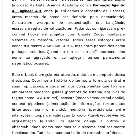
(é o caso da Data Science Academy com a
Formação Agentic
AI Engineer 4.0
, onde já aplicamos o conceito de Harness,
antes mesmo do nome ser definido pela comunidade).
Construíam wrappers de orquestração em LangChain,
escreviam regras de validação em Pydantic, configuravam pre-
commit hooks em projetos com Claude Code, montavam
sistemas de memória vetorial. Todos esses esforços eram
conceitualmente A MESMA COISA, mas eram percebidos como
pedaços isolados. Quando o termo “harness” apareceu, deu
nome ao agregado e, ao agregar, tornou pensamento
sistemático possível.
Este e-book é um guia estruturado, didático e completo dessa
disciplina. Cobrimos a história do termo, a fórmula central e
suas implicações, e cada um dos componentes que formam
um harness moderno: guides (prompts de sistema, arquivos de
regras como CLAUDE.md), sensors (mecanismos de validação),
context pipelines (alimentação de informação), ferramentas
(interfaces com o mundo), memória (persistência entre
interações), loops de validação (o ciclo Plan-Execute-Verify),
orquestração (quando um agente delega a outros) e
observabilidade (como medimos se o sistema está realmente
funcionando). Tudo isso acompanhado de exemplos práticos.