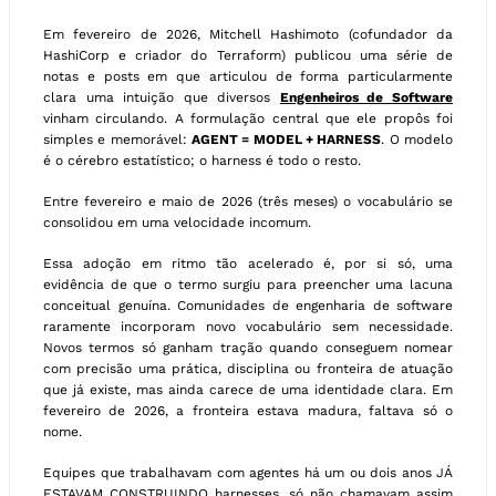
Em fevereiro de 2026, Mitchell Hashimoto (cofundador da
HashiCorp e criador do Terraform) publicou uma série de
notas e posts em que articulou de forma particularmente
clara uma intuição que diversos
Engenheiros de Software
vinham circulando. A formulação central que ele propôs foi
simples e memorável:
AGENT = MODEL + HARNESS
. O modelo
é o cérebro estatístico; o harness é todo o resto.
Entre fevereiro e maio de 2026 (três meses) o vocabulário se
consolidou em uma velocidade incomum.
Essa adoção em ritmo tão acelerado é, por si só, uma
evidência de que o termo surgiu para preencher uma lacuna
conceitual genuína. Comunidades de engenharia de software
raramente incorporam novo vocabulário sem necessidade.
Novos termos só ganham tração quando conseguem nomear
com precisão uma prática, disciplina ou fronteira de atuação
que já existe, mas ainda carece de uma identidade clara. Em
fevereiro de 2026, a fronteira estava madura, faltava só o
nome.
Equipes que trabalhavam com agentes há um ou dois anos JÁ
ESTAVAM CONSTRUINDO harnesses, só não chamavam assim