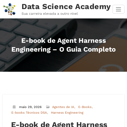
Pular
Data Science Academy
para
o
Sua carreira elevada a outro nível
conteúdo
E-book de Agent Harness
Engineering – O Guia Completo
maio 29, 2026
Agentes de IA
E-Books
E-books Técnicos DSA
Harness Engineering
E-book de Agent Harness