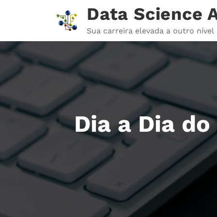
Pular
Data Science
para
o
Sua carreira elevada a outro nível
conteúdo
Dia a Dia do