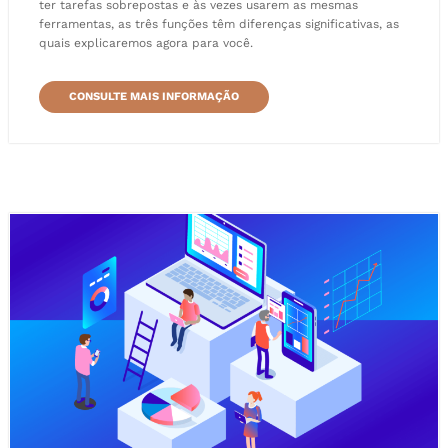
ter tarefas sobrepostas e às vezes usarem as mesmas
ferramentas, as três funções têm diferenças significativas, as
quais explicaremos agora para você.
CONSULTE MAIS INFORMAÇÃO