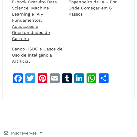
E-book Gratuito Data
Engenheiro de IA – Por
Science, Machine
Onde Começar em 6
Learning e IA –
Passos
Fundamentos,
Aplicações e
Oportunidades de
Carreira
Banco HSBC e Casos de
Uso de Inteligência
Artificial
F
T
Pi
E
T
Li
W
S
a
w
n
m
u
n
h
h
c
it
t
ai
m
k
at
a
e
t
e
l
bl
e
s
r
b
e
r
r
dI
A
e
o
r
e
n
p
Inscrever-se