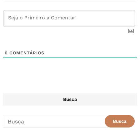
o
st
p
k
0
COMENTÁRIOS
Busca