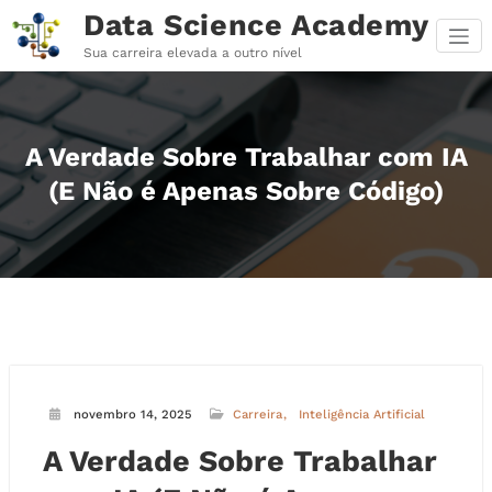
Pular
Data Science Academy
para
o
Sua carreira elevada a outro nível
conteúdo
A Verdade Sobre Trabalhar com IA
(E Não é Apenas Sobre Código)
novembro 14, 2025
Carreira
Inteligência Artificial
A Verdade Sobre Trabalhar