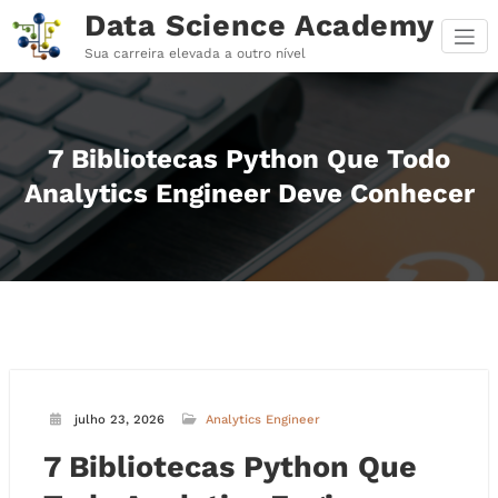
Pular
Data Science Academy
para
o
Sua carreira elevada a outro nível
conteúdo
7 Bibliotecas Python Que Todo
Analytics Engineer Deve Conhecer
julho 23, 2026
Analytics Engineer
7 Bibliotecas Python Que