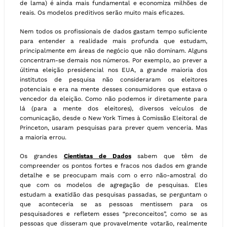
de lama) é ainda mais fundamental e economiza milhões de
reais. Os modelos preditivos serão muito mais eficazes.
Nem todos os profissionais de dados gastam tempo suficiente
para entender a realidade mais profunda que estudam,
principalmente em áreas de negócio que não dominam. Alguns
concentram-se demais nos números. Por exemplo, ao prever a
última eleição presidencial nos EUA, a grande maioria dos
institutos de pesquisa não consideraram os eleitores
potenciais e era na mente desses consumidores que estava o
vencedor da eleição. Como não podemos ir diretamente para
lá (para a mente dos eleitores), diversos veículos de
comunicação, desde o New York Times à Comissão Eleitoral de
Princeton, usaram pesquisas para prever quem venceria. Mas
a maioria errou.
Os grandes
Cientistas de Dados
sabem que têm de
compreender os pontos fortes e fracos nos dados em grande
detalhe e se preocupam mais com o erro não-amostral do
que com os modelos de agregação de pesquisas. Eles
estudam a exatidão das pesquisas passadas, se perguntam o
que aconteceria se as pessoas mentissem para os
pesquisadores e refletem esses “preconceitos”, como se as
pessoas que disseram que provavelmente votarão, realmente