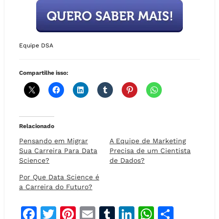
Equipe DSA
Compartilhe isso:
Relacionado
Pensando em Migrar
A Equipe de Marketing
Sua Carreira Para Data
Precisa de um Cientista
Science?
de Dados?
Por Que Data Science é
a Carreira do Futuro?
F
T
Pi
E
T
Li
W
S