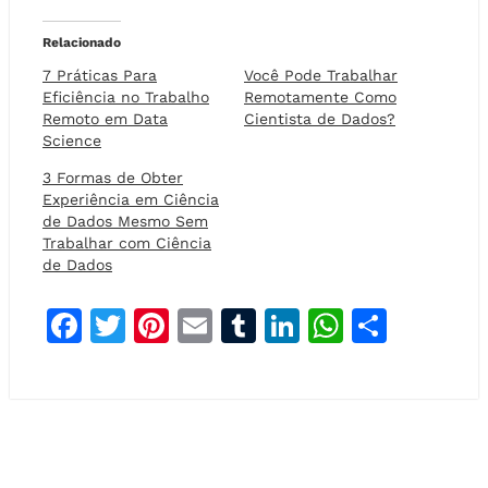
Relacionado
7 Práticas Para
Você Pode Trabalhar
Eficiência no Trabalho
Remotamente Como
Remoto em Data
Cientista de Dados?
Science
3 Formas de Obter
Experiência em Ciência
de Dados Mesmo Sem
Trabalhar com Ciência
de Dados
F
T
Pi
E
T
Li
W
S
a
w
n
m
u
n
h
h
c
it
t
ai
m
k
at
a
e
t
e
l
bl
e
s
r
b
e
r
r
dI
A
e