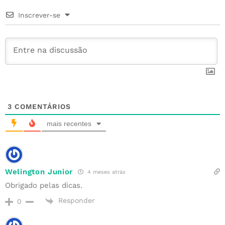
o
r
e
n
p
Inscrever-se
o
st
p
k
3
COMENTÁRIOS
mais recentes
Welington Junior
4 meses atrás
Obrigado pelas dicas.
Responder
0