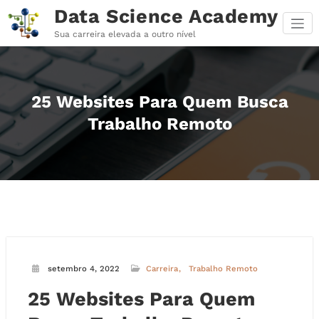
Pular
Data Science Academy
para
o
Sua carreira elevada a outro nível
conteúdo
25 Websites Para Quem Busca
Trabalho Remoto
setembro 4, 2022
Carreira
Trabalho Remoto
25 Websites Para Quem