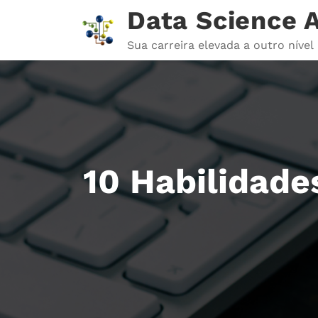
Pular
Data Science
para
o
Sua carreira elevada a outro nível
conteúdo
10 Habilidade