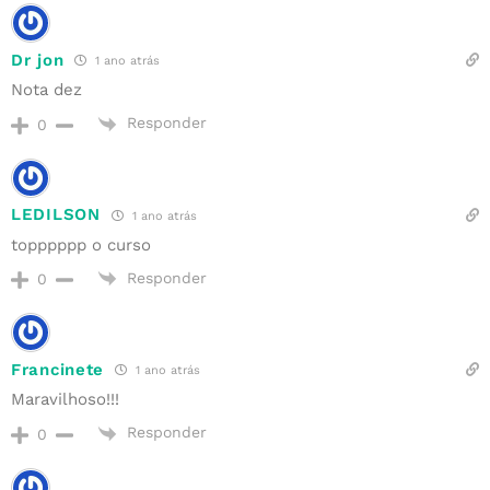
Dr jon
1 ano atrás
Nota dez
Responder
0
LEDILSON
1 ano atrás
topppppp o curso
Responder
0
Francinete
1 ano atrás
Maravilhoso!!!
Responder
0