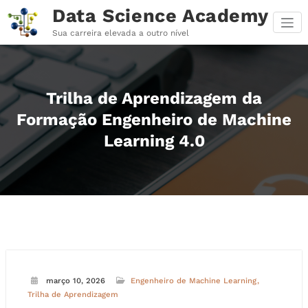
Pular
Data Science Academy
para
o
Sua carreira elevada a outro nível
conteúdo
Trilha de Aprendizagem da
Formação Engenheiro de Machine
Learning 4.0
março 10, 2026
Engenheiro de Machine Learning
Trilha de Aprendizagem