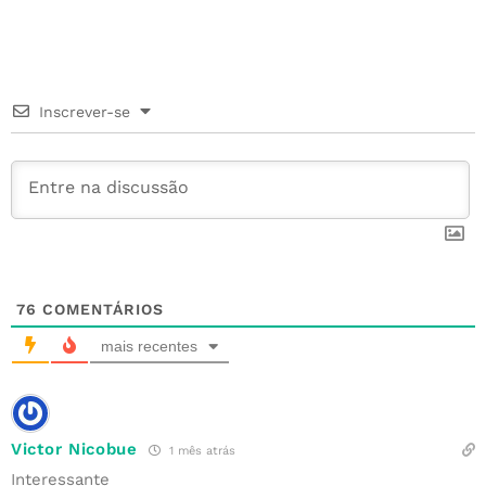
e
t
e
l
bl
e
s
r
b
e
r
r
dI
A
e
o
r
e
n
p
Inscrever-se
o
st
p
k
76
COMENTÁRIOS
mais recentes
Victor Nicobue
1 mês atrás
Interessante