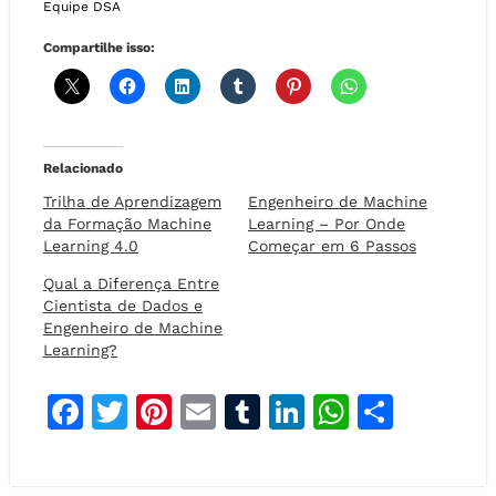
Equipe DSA
Compartilhe isso:
Relacionado
Trilha de Aprendizagem
Engenheiro de Machine
da Formação Machine
Learning – Por Onde
Learning 4.0
Começar em 6 Passos
Qual a Diferença Entre
Cientista de Dados e
Engenheiro de Machine
Learning?
F
T
Pi
E
T
Li
W
S
a
w
n
m
u
n
h
h
c
it
t
ai
m
k
at
a