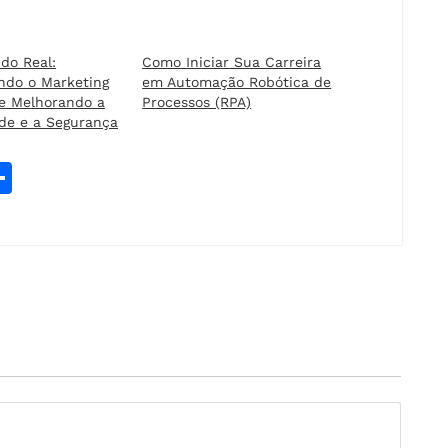
do Real:
Como Iniciar Sua Carreira
ndo o Marketing
em Automação Robótica de
 e Melhorando a
Processos (RPA)
ade e a Segurança
W
S
h
t
a
r
e