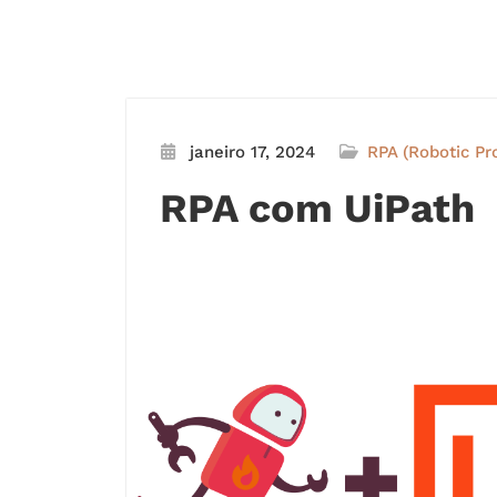
janeiro 17, 2024
RPA (Robotic Pr
RPA com UiPath