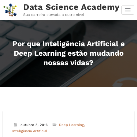
Pular
Data Science Academy
para
o
Sua carreira elevada a outro nível
conteúdo
Por que Inteligência Artificial e
Deep Learning estão mudando
nossas vidas?
outubro 5, 2016
Deep Learning
Inteligência Artificial