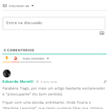
o
r
e
n
p
Inscrever-se
o
st
p
k
3
COMENTÁRIOS
mais recentes
Eduardo Morelli
9 anos atrás
Parabéns Tiago, por mais um artigo bastante esclarecedor
e “preocupante” (no bom sentido).
Fiquei com uma dúvida, entretanto. Onde ficaria o
“Machine Learning”, que tanto ouvimos falar nos últimos