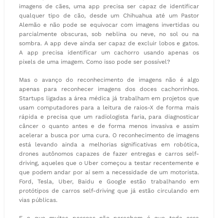
imagens de cães, uma app precisa ser capaz de identificar
qualquer tipo de cão, desde um Chihuahua até um Pastor
Alemão e não pode se equivocar com imagens invertidas ou
parcialmente obscuras, sob neblina ou neve, no sol ou na
sombra. A app deve ainda ser capaz de excluir lobos e gatos.
A app precisa identificar um cachorro usando apenas os
pixels de uma imagem. Como isso pode ser possível?
Mas o avanço do reconhecimento de imagens não é algo
apenas para reconhecer imagens dos doces cachorrinhos.
Startups ligadas a área médica já trabalham em projetos que
usam computadores para a leitura de raios-X de forma mais
rápida e precisa que um radiologista faria, para diagnosticar
câncer o quanto antes e de forma menos invasiva e assim
acelerar a busca por uma cura. O reconhecimento de imagens
está levando ainda a melhorias significativas em robótica,
drones autônomos capazes de fazer entregas e carros self-
driving, aqueles que o Uber começou a testar recentemente e
que podem andar por aí sem a necessidade de um motorista.
Ford, Tesla, Uber, Baidu e Google estão trabalhando em
protótipos de carros self-driving que já estão circulando em
vias públicas.
E o que muitas pessoas não percebem é que toda essa