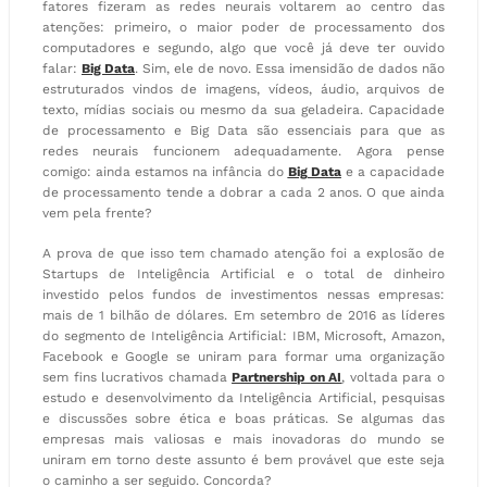
fatores fizeram as redes neurais voltarem ao centro das
atenções: primeiro, o maior poder de processamento dos
computadores e segundo, algo que você já deve ter ouvido
falar:
Big Data
. Sim, ele de novo. Essa imensidão de dados não
estruturados vindos de imagens, vídeos, áudio, arquivos de
texto, mídias sociais ou mesmo da sua geladeira. Capacidade
de processamento e Big Data são essenciais para que as
redes neurais funcionem adequadamente. Agora pense
comigo: ainda estamos na infância do
Big Data
e a capacidade
de processamento tende a dobrar a cada 2 anos. O que ainda
vem pela frente?
A prova de que isso tem chamado atenção foi a explosão de
Startups de Inteligência Artificial e o total de dinheiro
investido pelos fundos de investimentos nessas empresas:
mais de 1 bilhão de dólares. Em setembro de 2016 as líderes
do segmento de Inteligência Artificial: IBM, Microsoft, Amazon,
Facebook e Google se uniram para formar uma organização
sem fins lucrativos chamada
Partnership on AI
, voltada para o
estudo e desenvolvimento da Inteligência Artificial, pesquisas
e discussões sobre ética e boas práticas. Se algumas das
empresas mais valiosas e mais inovadoras do mundo se
uniram em torno deste assunto é bem provável que este seja
o caminho a ser seguido. Concorda?