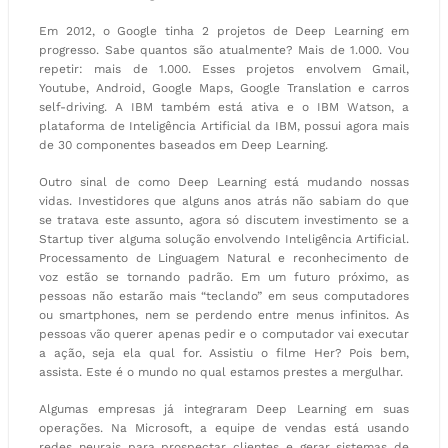
Em 2012, o Google tinha 2 projetos de Deep Learning em
progresso. Sabe quantos são atualmente? Mais de 1.000. Vou
repetir: mais de 1.000. Esses projetos envolvem Gmail,
Youtube, Android, Google Maps, Google Translation e carros
self-driving. A IBM também está ativa e o IBM Watson, a
plataforma de Inteligência Artificial da IBM, possui agora mais
de 30 componentes baseados em Deep Learning.
Outro sinal de como Deep Learning está mudando nossas
vidas. Investidores que alguns anos atrás não sabiam do que
se tratava este assunto, agora só discutem investimento se a
Startup tiver alguma solução envolvendo Inteligência Artificial.
Processamento de Linguagem Natural e reconhecimento de
voz estão se tornando padrão. Em um futuro próximo, as
pessoas não estarão mais “teclando” em seus computadores
ou smartphones, nem se perdendo entre menus infinitos. As
pessoas vão querer apenas pedir e o computador vai executar
a ação, seja ela qual for. Assistiu o filme Her? Pois bem,
assista. Este é o mundo no qual estamos prestes a mergulhar.
Algumas empresas já integraram Deep Learning em suas
operações. Na Microsoft, a equipe de vendas está usando
redes neurais para prospectar clientes e gerar sistemas de