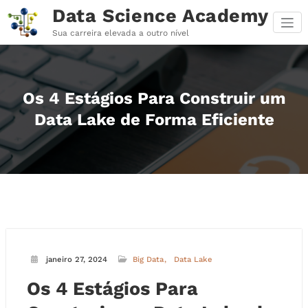
Pular
Data Science Academy
para
o
Sua carreira elevada a outro nível
conteúdo
Os 4 Estágios Para Construir um
Data Lake de Forma Eficiente
janeiro 27, 2024
Big Data
Data Lake
Os 4 Estágios Para