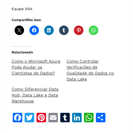
Equipe DSA
Compartilhe isso:
Relacionado
Como o Microsoft Azure
Como Controlar
Pode Ajudar os
Verificações de
Cientistas de Dados?
Qualidade de Dados no
Data Lake
Como Diferenciar Data
Hub, Data Lake e Data
Warehouse
F
T
Pi
E
T
Li
W
S
a
w
n
m
u
n
h
h