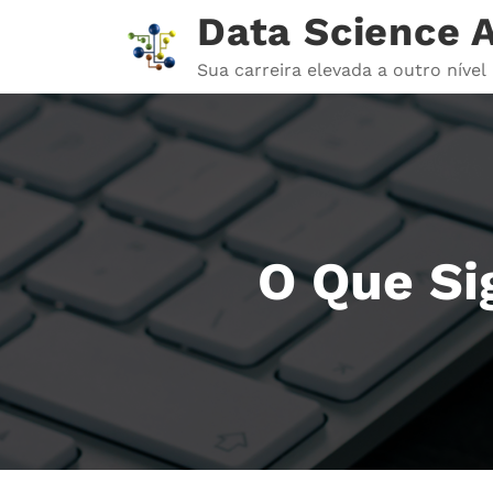
Pular
Data Science
para
o
Sua carreira elevada a outro nível
conteúdo
O Que Si