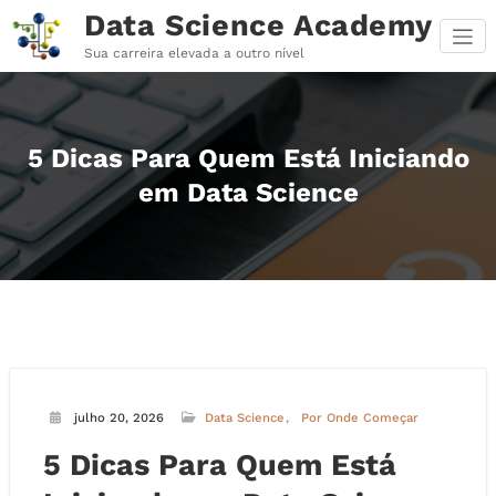
Pular
Data Science Academy
para
o
Sua carreira elevada a outro nível
conteúdo
5 Dicas Para Quem Está Iniciando
em Data Science
julho 20, 2026
Data Science
Por Onde Começar
5 Dicas Para Quem Está