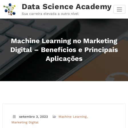
Pular
Data Science Academy
para
o
Sua carreira elevada a outro nível
conteúdo
Machine Learning no Marketing
Digital – Benefícios e Principais
Aplicações
setembro 3, 2023
Machine Learning
Marketing Digital