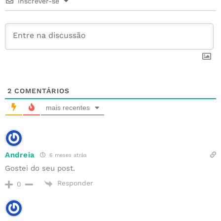
Inscrever-se
o
st
p
k
2
COMENTÁRIOS
mais recentes
Andreia
6 meses atrás
Gostei do seu post.
Responder
0