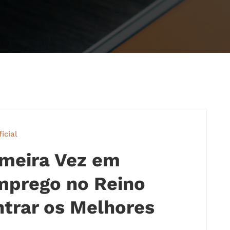
ficial
imeira Vez em
mprego no Reino
trar os Melhores