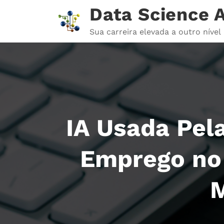
Pular
Data Science
para
o
Sua carreira elevada a outro nível
conteúdo
IA Usada Pel
Emprego no 
M