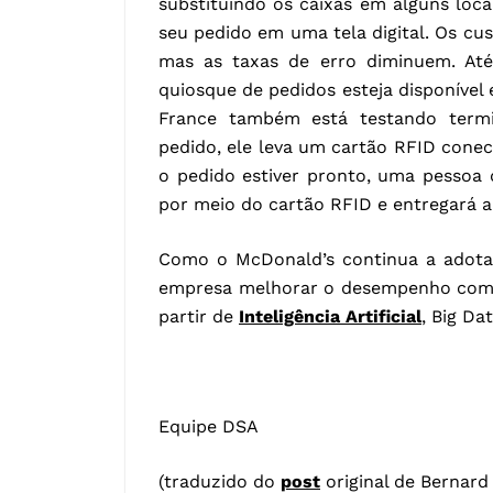
substituindo os caixas em alguns loc
seu pedido em uma tela digital. Os c
mas as taxas de erro diminuem. Até
quiosque de pedidos esteja disponíve
France também está testando termi
pedido, ele leva um cartão RFID cone
o pedido estiver pronto, uma pessoa 
por meio do cartão RFID e entregará a 
Como o McDonald’s continua a adotar
empresa melhorar o desempenho com b
partir de
Inteligência Artificial
, Big Da
Equipe DSA
(traduzido do
post
original de Bernard