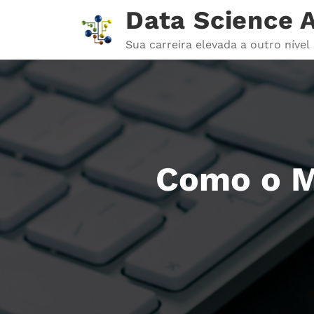
Pular
Data Science
para
o
Sua carreira elevada a outro nível
conteúdo
Como o Mc