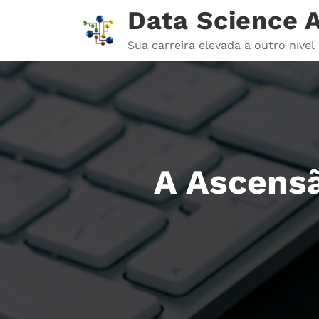
Pular
Data Science
para
o
Sua carreira elevada a outro nível
conteúdo
A Ascens