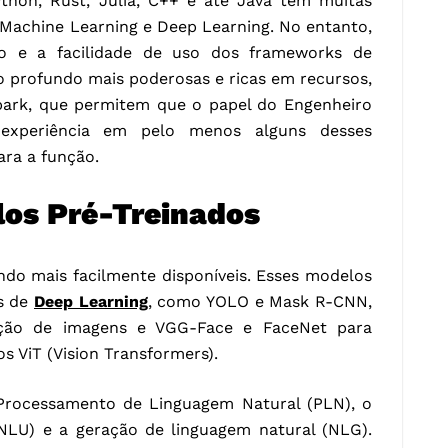
hon, Rust, Julia, C++ e até Java têm muitas
a Machine Learning e Deep Learning. No entanto,
to e a facilidade de uso dos frameworks de
 profundo mais poderosas e ricas em recursos,
park, que permitem que o papel do Engenheiro
 experiência em pelo menos alguns desses
ara a função.
los Pré-Treinados
ndo mais facilmente disponíveis. Esses modelos
s de
Deep Learning
, como YOLO e Mask R-CNN,
cção de imagens e VGG-Face e FaceNet para
s ViT (Vision Transformers).
rocessamento de Linguagem Natural (PLN), o
NLU) e a geração de linguagem natural (NLG).