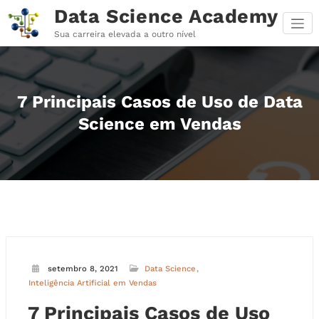
Pular
Data Science Academy
para
o
Sua carreira elevada a outro nível
conteúdo
7 Principais Casos de Uso de Data
Science em Vendas
setembro 8, 2021
Data Science
Inteligência Artificial em Vendas
7 Principais Casos de Uso